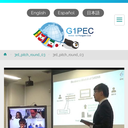
English
Español
日本語
Home
3rd_pitch_round_03
3rd_pitch_round_03