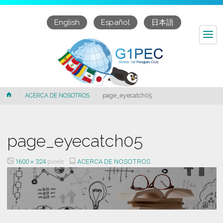
English
Español
日本語
page_eyecatch05
Home
ACERCA DE NOSOTROS
page_eyecatch05
page_eyecatch05
Full
1600 × 324
pixels
ACERCA DE NOSOTROS
size