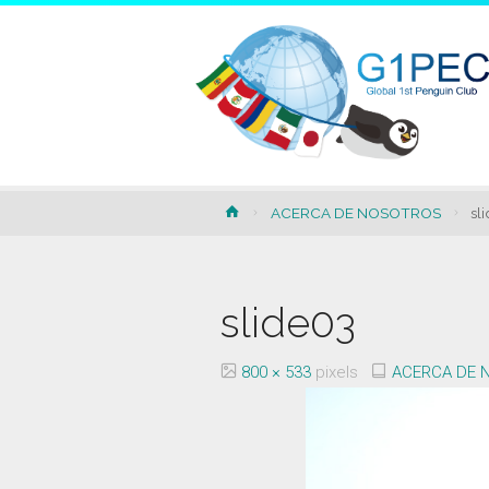
Home
ACERCA DE NOSOTROS
sl
slide03
Full
800 × 533
pixels
ACERCA DE 
size