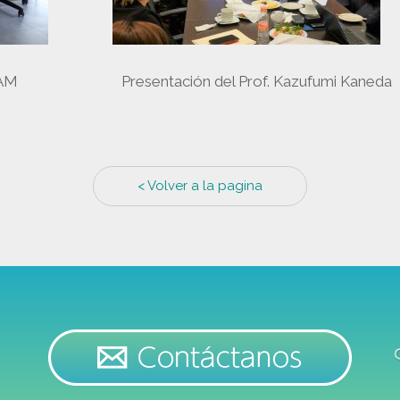
UNAM Presentación del Prof. Kazufumi Kaneda
< Volver a la pagina